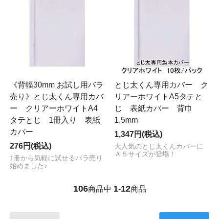
《背幅30mm お試し用バラ
とじ太くん専用カバー ク
売り》とじ太くん専用カバ
リアーホワイトA5タテと
ー クリアーホワイトA4
じ 表紙カバー 背巾
タテとじ 1冊入り 表紙
1.5mm
カバー
1,347円(税込)
276円(税込)
大人気のとじ太くんカバーに
Ａ５サイズが登場！
1冊から気軽に試せるバラ売り
始めました♪
106
1
12
商品中
-
商品