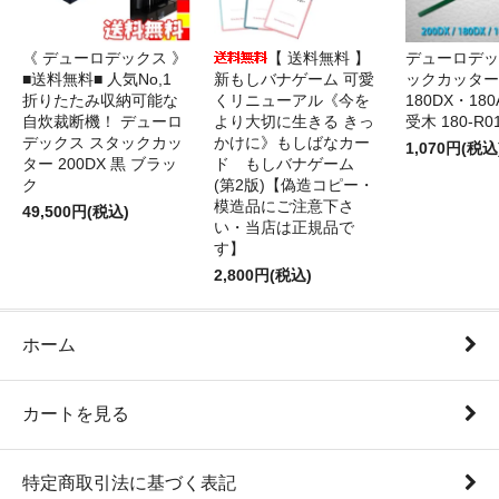
《 デューロデックス 》
【 送料無料 】
デューロデッ
■送料無料■ 人気No,1
新もしバナゲーム 可愛
ックカッター 
折りたたみ収納可能な
くリニューアル《今を
180DX・180
自炊裁断機！ デューロ
より大切に生きる きっ
受木 180-R0
デックス スタックカッ
かけに》もしばなカー
1,070円(税込
ター 200DX 黒 ブラッ
ド もしバナゲーム
ク
(第2版)【偽造コピー・
模造品にご注意下さ
49,500円(税込)
い・当店は正規品で
す】
2,800円(税込)
ホーム
カートを見る
特定商取引法に基づく表記