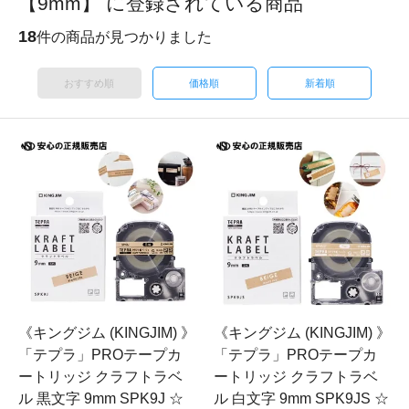
【9mm】 に登録されている商品
18
件の商品が見つかりました
おすすめ順
価格順
新着順
《キングジム (KINGJIM) 》
《キングジム (KINGJIM) 》
「テプラ」PROテープカ
「テプラ」PROテープカ
ートリッジ クラフトラベ
ートリッジ クラフトラベ
ル 黒文字 9mm SPK9J ☆
ル 白文字 9mm SPK9JS ☆