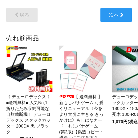
戻る
次へ
売れ筋商品
《 デューロデックス 》
【 送料無料 】
デューロデッ
■送料無料■ 人気No,1
新もしバナゲーム 可愛
ックカッター 
折りたたみ収納可能な
くリニューアル《今を
180DX・180
自炊裁断機！ デューロ
より大切に生きる きっ
受木 180-R0
デックス スタックカッ
かけに》もしばなカー
1,070円(税込
ター 200DX 黒 ブラッ
ド もしバナゲーム
ク
(第2版)【偽造コピー・
模造品にご注意下さ