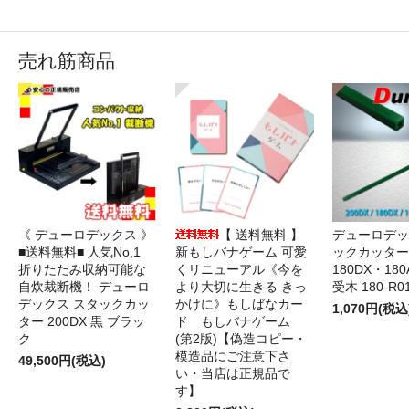
売れ筋商品
《 デューロデックス 》
【 送料無料 】
デューロデッ
■送料無料■ 人気No,1
新もしバナゲーム 可愛
ックカッター 
折りたたみ収納可能な
くリニューアル《今を
180DX・180
自炊裁断機！ デューロ
より大切に生きる きっ
受木 180-R0
デックス スタックカッ
かけに》もしばなカー
1,070円(税込
ター 200DX 黒 ブラッ
ド もしバナゲーム
ク
(第2版)【偽造コピー・
模造品にご注意下さ
49,500円(税込)
い・当店は正規品で
す】