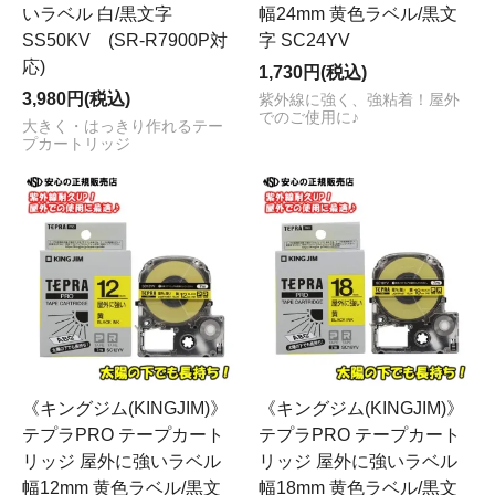
いラベル 白/黒文字
幅24mm 黄色ラベル/黒文
SS50KV (SR-R7900P対
字 SC24YV
応)
1,730円(税込)
3,980円(税込)
紫外線に強く、強粘着！屋外
でのご使用に♪
大きく・はっきり作れるテー
プカートリッジ
《キングジム(KINGJIM)》
《キングジム(KINGJIM)》
テプラPRO テープカート
テプラPRO テープカート
リッジ 屋外に強いラベル
リッジ 屋外に強いラベル
幅12mm 黄色ラベル/黒文
幅18mm 黄色ラベル/黒文