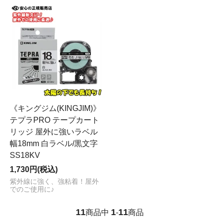
《キングジム(KINGJIM)》
テプラPRO テープカート
リッジ 屋外に強いラベル
幅18mm 白ラベル/黒文字
SS18KV
1,730円(税込)
紫外線に強く、強粘着！屋外
でのご使用に♪
11
1
11
商品中
-
商品