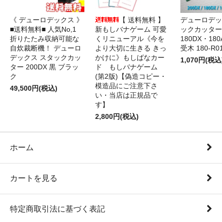
《 デューロデックス 》
【 送料無料 】
デューロデッ
■送料無料■ 人気No,1
新もしバナゲーム 可愛
ックカッター 
折りたたみ収納可能な
くリニューアル《今を
180DX・180
自炊裁断機！ デューロ
より大切に生きる きっ
受木 180-R0
デックス スタックカッ
かけに》もしばなカー
1,070円(税込
ター 200DX 黒 ブラッ
ド もしバナゲーム
ク
(第2版)【偽造コピー・
模造品にご注意下さ
49,500円(税込)
い・当店は正規品で
す】
2,800円(税込)
ホーム
カートを見る
特定商取引法に基づく表記