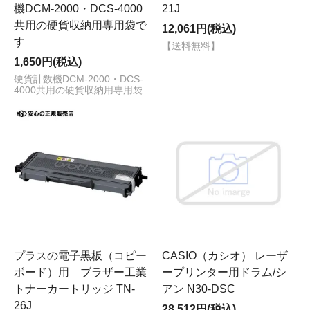
機DCM-2000・DCS-4000
21J
共用の硬貨収納用専用袋で
12,061円(税込)
す
【送料無料】
1,650円(税込)
硬貨計数機DCM-2000・DCS-
4000共用の硬貨収納用専用袋
プラスの電子黒板（コピー
CASIO（カシオ） レーザ
ボード）用 ブラザー工業
ープリンター用ドラム/シ
トナーカートリッジ TN-
アン N30-DSC
26J
28,512円(税込)