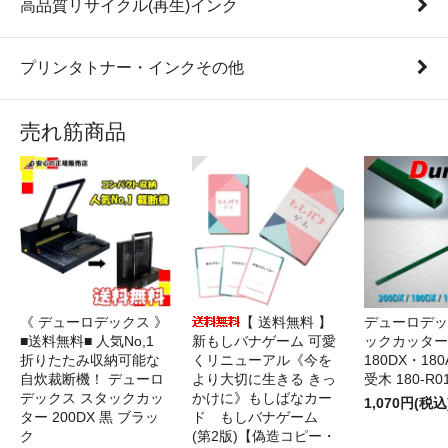
高品質リサイクル(再生)インク
プリンタトナー・インクその他
売れ筋商品
《 デューロデックス 》
【 送料無料 】
デューロデッ
■送料無料■ 人気No,1
新もしバナゲーム 可愛
ックカッター 
折りたたみ収納可能な
くリニューアル《今を
180DX・180
自炊裁断機！ デューロ
より大切に生きる きっ
受木 180-R0
デックス スタックカッ
かけに》もしばなカー
1,070円(税込
ター 200DX 黒 ブラッ
ド もしバナゲーム
ク
(第2版)【偽造コピー・