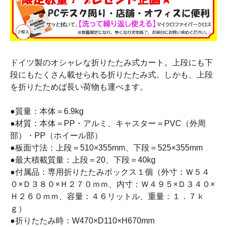
ドイツ製のオシャレな折りたたみ式カート。上段にも下
段にもたくさん載せられる折りたたみ式。しかも、上段
を折りたためば長い荷物も運べます。
●質量：本体＝6.9kg
●材質：本体＝PP・アルミ、キャスター＝PVC（外周
部）・PP（ホイール部）
●板面寸法：上段＝510×355mm、下段＝525×355mm
●最大積載質量：上段＝20、下段＝40kg
●付属品：専用折りたたみボックス１個（外寸：Ｗ５４
０×Ｄ３８０×Ｈ２７０ｍｍ、内寸：Ｗ４９５×Ｄ３４０×
Ｈ２６０ｍｍ、容量：４６リットル、重量：１．７ｋ
ｇ）
●折りたたみ時：W470×D110×H670mm