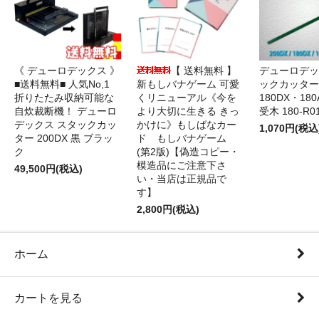
《 デューロデックス 》
【 送料無料 】
デューロデッ
■送料無料■ 人気No,1
新もしバナゲーム 可愛
ックカッター 
折りたたみ収納可能な
くリニューアル《今を
180DX・180
自炊裁断機！ デューロ
より大切に生きる きっ
受木 180-R0
デックス スタックカッ
かけに》もしばなカー
1,070円(税込
ター 200DX 黒 ブラッ
ド もしバナゲーム
ク
(第2版)【偽造コピー・
模造品にご注意下さ
49,500円(税込)
い・当店は正規品で
す】
2,800円(税込)
ホーム
カートを見る