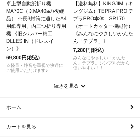
卓上型自動紙折り機
【送料無料】KINGJIM（キ
MA70C（※MA40aの後継
ングジム）TEPRA PRO テ
品） ☆長3封筒に適したA4
プラPRO本体 SR170
用紙専用、内三つ折り専用
（オートカッター機能付）
機 《旧シルバー精工
《みんなにやさしいかんた
DLLES IN（ドレスイ
ん「テプラ」》
ン）》
7,280円(税込)
69,800円(税込)
みんなにやさしい「かんた
ん」テプラ。シンプルだから
☆軽量・静音を重視で快適に
使いやすい！！
ご使用いただけます♪
続きを見る
ホーム
カートを見る