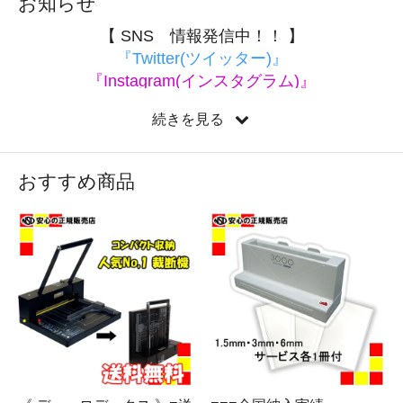
お知らせ
【 SNS 情報発信中！！ 】
『Twitter(ツイッター)』
『Instagram(インスタグラム)』
『LINE(ライン)』
続きを見る
『Facebook(フェイスブック)』
にて
随時情報を発信しております。
是非、フォロー、お友達登録をお願いします”
おすすめ商品
お買い得情報・製品情報・日々のつぶやき など
等、ご提供させて頂いております！！
■株式会社南信堂 本店がリニューアルしました。アドレ
スが変更されました。