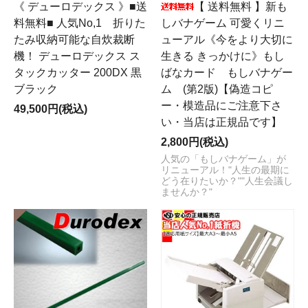
《 デューロデックス 》■送
【 送料無料 】新も
料無料■ 人気No,1 折りた
しバナゲーム 可愛くリニ
たみ収納可能な自炊裁断
ューアル《今をより大切に
機！ デューロデックス ス
生きる きっかけに》もし
タックカッター 200DX 黒
ばなカード もしバナゲー
ブラック
ム (第2版)【偽造コピ
ー・模造品にご注意下さ
49,500円(税込)
い・当店は正規品です】
2,800円(税込)
人気の「もしバナゲーム」が
リニューアル！"人生の最期に
どう在りたいか？""人生会議し
ませんか？"