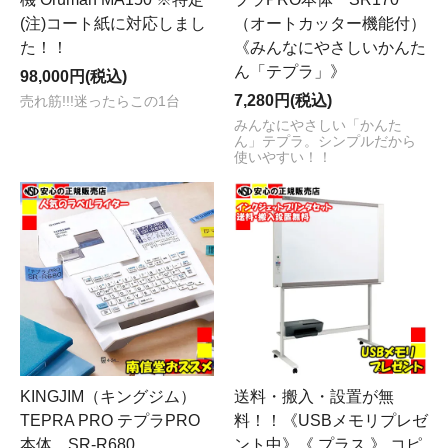
(注)コート紙に対応しまし
（オートカッター機能付）
た！！
《みんなにやさしいかんた
ん「テプラ」》
98,000円(税込)
7,280円(税込)
売れ筋!!!迷ったらこの1台
みんなにやさしい「かんた
ん」テプラ。シンプルだから
使いやすい！！
KINGJIM（キングジム）
送料・搬入・設置が無
TEPRA PRO テプラPRO
料！！《USBメモリプレゼ
本体 SR-R680
ント中》《 プラス 》 コピ