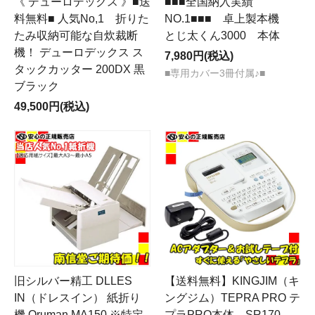
《 デューロデックス 》■送
■■■全国納入実績
料無料■ 人気No,1 折りた
NO.1■■■ 卓上製本機
たみ収納可能な自炊裁断
とじ太くん3000 本体
機！ デューロデックス ス
7,980円(税込)
タックカッター 200DX 黒
■専用カバー3冊付属♪■
ブラック
49,500円(税込)
旧シルバー精工 DLLES
【送料無料】KINGJIM（キ
IN（ドレスイン） 紙折り
ングジム）TEPRA PRO テ
機 Oruman MA150 ※特定
プラPRO本体 SR170