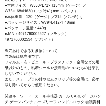
●本体サイズ：W333×L71×H13mm（ゲージ）／
W73×L68×H63(ロック時41) mm（パンチ）
●本体重量：120（ゲージ）／215（パンチ）g
●パッケージサイズ：W79×L412×H48mm
●パッケージ重量：440g
●JAN：4971760002527（ブラック）
4971760002534（ホワイト）
※穴あけできる対象物について
当製品は紙専用です。
フィルム・布・ビニール・プラスチック・金属などの用
紙以外のもの、粘着シールや接着剤のついたものは穿孔
しないでください。
また、ステープラの針やゼムクリップ等の金属は、必ず
取り除いてからご使用ください。
関連キーワード：カール事務器 カール CARL ゲージパン
チ ゲージ パンチ ルーズリーフ ハンドルロック 会議資料