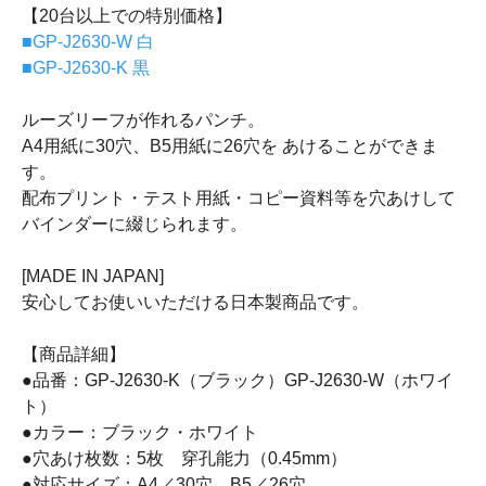
【20台以上での特別価格】
■GP-J2630-W 白
■GP-J2630-K 黒
ルーズリーフが作れるパンチ。
A4用紙に30穴、B5用紙に26穴を あけることができま
す。
配布プリント・テスト用紙・コピー資料等を穴あけして
バインダーに綴じられます。
[MADE IN JAPAN]
安心してお使いいただける日本製商品です。
【商品詳細】
●品番：GP-J2630-K（ブラック）GP-J2630-W（ホワイ
ト）
●カラー：ブラック・ホワイト
●穴あけ枚数：5枚 穿孔能力（0.45mm）
●対応サイズ：A4／30穴、B5／26穴