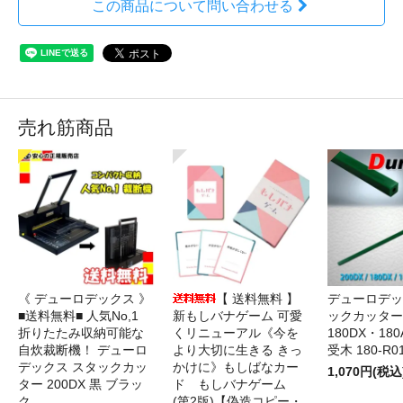
この商品について問い合わせる
売れ筋商品
《 デューロデックス 》
【 送料無料 】
デューロデッ
■送料無料■ 人気No,1
新もしバナゲーム 可愛
ックカッター 
折りたたみ収納可能な
くリニューアル《今を
180DX・180
自炊裁断機！ デューロ
より大切に生きる きっ
受木 180-R0
デックス スタックカッ
かけに》もしばなカー
1,070円(税込
ター 200DX 黒 ブラッ
ド もしバナゲーム
ク
(第2版)【偽造コピー・