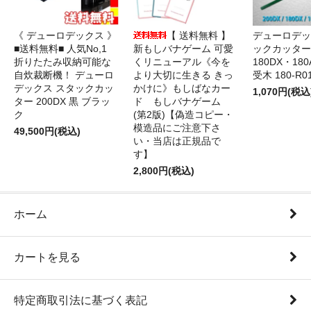
《 デューロデックス 》
【 送料無料 】
デューロデッ
■送料無料■ 人気No,1
新もしバナゲーム 可愛
ックカッター 
折りたたみ収納可能な
くリニューアル《今を
180DX・180
自炊裁断機！ デューロ
より大切に生きる きっ
受木 180-R0
デックス スタックカッ
かけに》もしばなカー
1,070円(税込
ター 200DX 黒 ブラッ
ド もしバナゲーム
ク
(第2版)【偽造コピー・
模造品にご注意下さ
49,500円(税込)
い・当店は正規品で
す】
2,800円(税込)
ホーム
カートを見る
特定商取引法に基づく表記