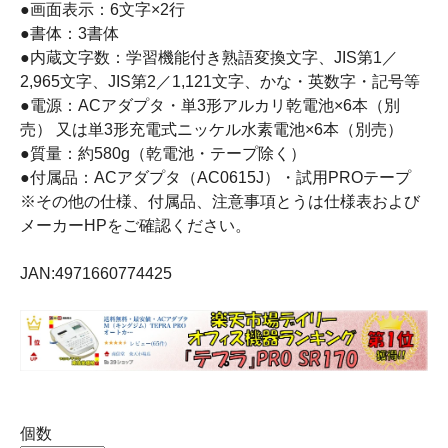
●画面表示：6文字×2行
●書体：3書体
●内蔵文字数：学習機能付き熟語変換文字、JIS第1／
2,965文字、JIS第2／1,121文字、かな・英数字・記号等
●電源：ACアダプタ・単3形アルカリ乾電池×6本（別
売） 又は単3形充電式ニッケル水素電池×6本（別売）
●質量：約580g（乾電池・テープ除く）
●付属品：ACアダプタ（AC0615J）・試用PROテープ
※その他の仕様、付属品、注意事項とうは仕様表および
メーカーHPをご確認ください。
JAN:4971660774425
個数