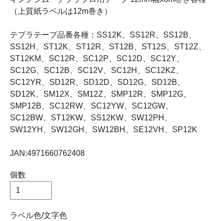
（上質紙ラベルは12m巻き）
テプラテープ品番各種：SS12K、SS12R、SS12B、
SS12H、ST12K、ST12R、ST12B、ST12S、ST12Z、
ST12KM、SC12R、SC12P、SC12D、SC12Y、
SC12G、SC12B、SC12V、SC12H、SC12KZ、
SC12YR、SD12R、SD12D、SD12G、SD12B、
SD12K、SM12X、SM12Z、SMP12R、SMP12G、
SMP12B、SC12RW、SC12YW、SC12GW、
SC12BW、ST12KW、SS12KW、SW12PH、
SW12YH、SW12GH、SW12BH、SE12VH、SP12K
JAN:4971660762408
個数
ラベル色/文字色