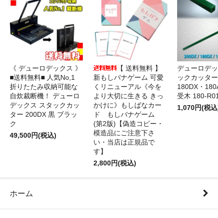
《 デューロデックス 》
【 送料無料 】
デューロデッ
■送料無料■ 人気No,1
新もしバナゲーム 可愛
ックカッター 
折りたたみ収納可能な
くリニューアル《今を
180DX・180
自炊裁断機！ デューロ
より大切に生きる きっ
受木 180-R0
デックス スタックカッ
かけに》もしばなカー
1,070円(税込
ター 200DX 黒 ブラッ
ド もしバナゲーム
ク
(第2版)【偽造コピー・
模造品にご注意下さ
49,500円(税込)
い・当店は正規品で
す】
2,800円(税込)
ホーム