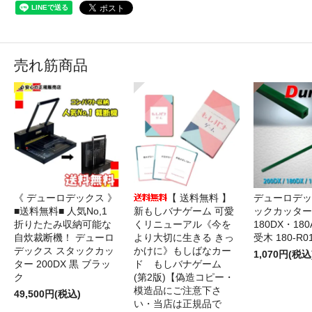
売れ筋商品
《 デューロデックス 》
【 送料無料 】
デューロデッ
■送料無料■ 人気No,1
新もしバナゲーム 可愛
ックカッター 
折りたたみ収納可能な
くリニューアル《今を
180DX・180
自炊裁断機！ デューロ
より大切に生きる きっ
受木 180-R0
デックス スタックカッ
かけに》もしばなカー
1,070円(税込
ター 200DX 黒 ブラッ
ド もしバナゲーム
ク
(第2版)【偽造コピー・
模造品にご注意下さ
49,500円(税込)
い・当店は正規品で