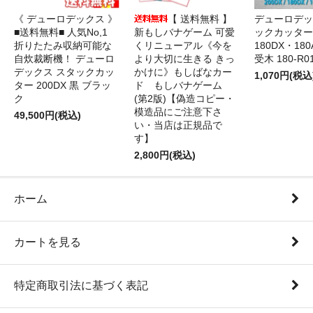
《 デューロデックス 》
【 送料無料 】
デューロデッ
■送料無料■ 人気No,1
新もしバナゲーム 可愛
ックカッター 
折りたたみ収納可能な
くリニューアル《今を
180DX・180
自炊裁断機！ デューロ
より大切に生きる きっ
受木 180-R0
デックス スタックカッ
かけに》もしばなカー
1,070円(税込
ター 200DX 黒 ブラッ
ド もしバナゲーム
ク
(第2版)【偽造コピー・
模造品にご注意下さ
49,500円(税込)
い・当店は正規品で
す】
2,800円(税込)
ホーム
カートを見る
特定商取引法に基づく表記