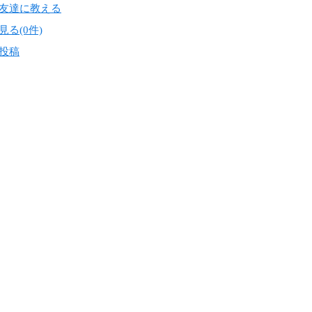
友達に教える
る(0件)
投稿