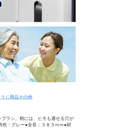
そうじ用品その他
レブラシ。柄には、ヒモも通せる穴が
柄色：グレー●全長：３８３ｍｍ●材