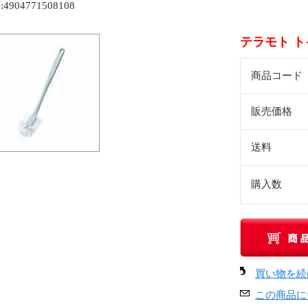
:4904771508108
テラモト トイレ
商品コード
販売価格
送料
購入数
買い物を続
この商品に