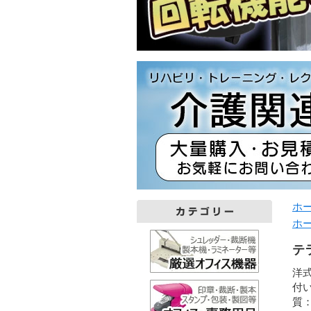
ホ
ホ
テラ
洋
付
質