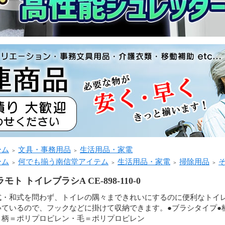
ーム
文具・事務用品
生活用品・家電
＞
＞
ーム
何でも揃う南信堂アイテム
生活用品・家電
掃除用品
＞
＞
＞
＞
モト トイレブラシA CE-898-110-0
式・和式を問わず、トイレの隅々まできれいにするのに便利なトイ
いているので、フックなどに掛けて収納できます。●ブラシタイプ●
：柄＝ポリプロピレン・毛＝ポリプロピレン