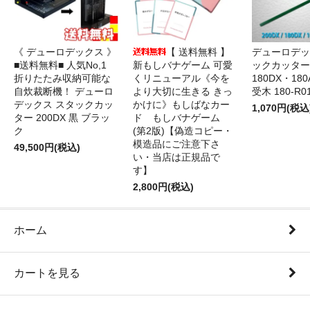
《 デューロデックス 》
【 送料無料 】
デューロデッ
■送料無料■ 人気No,1
新もしバナゲーム 可愛
ックカッター 
折りたたみ収納可能な
くリニューアル《今を
180DX・180
自炊裁断機！ デューロ
より大切に生きる きっ
受木 180-R0
デックス スタックカッ
かけに》もしばなカー
1,070円(税込
ター 200DX 黒 ブラッ
ド もしバナゲーム
ク
(第2版)【偽造コピー・
模造品にご注意下さ
49,500円(税込)
い・当店は正規品で
す】
2,800円(税込)
ホーム
カートを見る