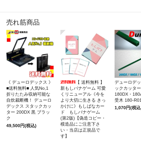
売れ筋商品
《 デューロデックス 》
【 送料無料 】
デューロデッ
■送料無料■ 人気No,1
新もしバナゲーム 可愛
ックカッター 
折りたたみ収納可能な
くリニューアル《今を
180DX・180
自炊裁断機！ デューロ
より大切に生きる きっ
受木 180-R0
デックス スタックカッ
かけに》もしばなカー
1,070円(税込
ター 200DX 黒 ブラッ
ド もしバナゲーム
ク
(第2版)【偽造コピー・
模造品にご注意下さ
49,500円(税込)
い・当店は正規品で
す】