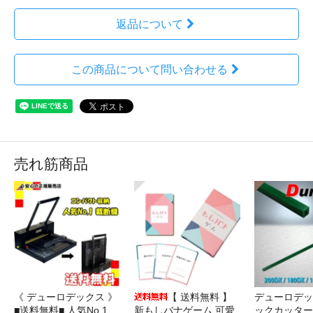
返品について
この商品について問い合わせる
売れ筋商品
《 デューロデックス 》
【 送料無料 】
デューロデッ
■送料無料■ 人気No,1
新もしバナゲーム 可愛
ックカッター 