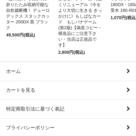
折りたたみ収納可能な
くリニューアル《今を
180DX・180
自炊裁断機！ デューロ
より大切に生きる きっ
受木 180-R0
デックス スタックカッ
かけに》もしばなカー
1,070円(税込
ター 200DX 黒 ブラッ
ド もしバナゲーム
ク
(第2版)【偽造コピー・
模造品にご注意下さ
49,500円(税込)
い・当店は正規品で
す】
2,800円(税込)
ホーム
カートを見る
特定商取引法に基づく表記
プライバシーポリシー