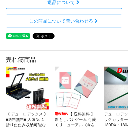
返品について
この商品について問い合わせる
売れ筋商品
《 デューロデックス 》
【 送料無料 】
デューロデッ
■送料無料■ 人気No,1
新もしバナゲーム 可愛
ックカッター 
折りたたみ収納可能な
くリニューアル《今を
180DX・180