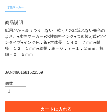
水性マーカー
商品説明
紙用だから裏うつりしない！乾くと水に流れない発色の
よさ。●水性マーカー●水性顔料インク●つめ替え式●ツイ
ンタイプ●インク色：茶●本体長：１４０．７ｍｍ●軸
径：１２．１ｍｍ●線幅：細＝０．７～１．２ｍｍ、極
細＝０．５ｍｍ
JAN:4901681522569
個数
カートに入れる