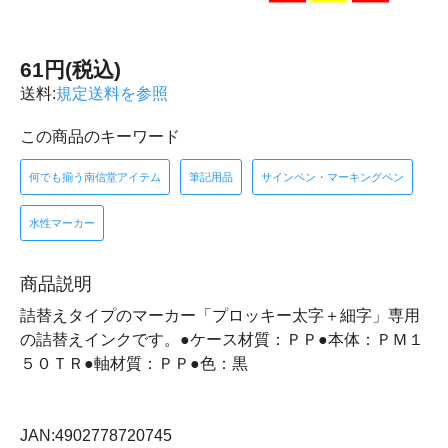
61円(税込)
送料:
規定送料を参照
この商品のキーワード
何でも揃う南信堂アイテム
筆記用品
サインペン・マーキングペン
水性マーカー
商品説明
詰替えタイプのマーカー「プロッキー太字＋細字」専用
の詰替えインクです。●ケース材質：ＰＰ●本体：ＰＭ１
５０ＴＲ●軸材質：ＰＰ●色：黒
JAN:4902778720745