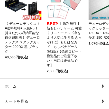
《 デューロデックス 》
【 送料無料 】
デューロデッ
■送料無料■ 人気No,1
新もしバナゲーム 可愛
ックカッター 
折りたたみ収納可能な
くリニューアル《今を
180DX・180
自炊裁断機！ デューロ
より大切に生きる きっ
受木 180-R0
デックス スタックカッ
かけに》もしばなカー
1,070円(税込
ター 200DX 黒 ブラッ
ド もしバナゲーム
ク
(第2版)【偽造コピー・
模造品にご注意下さ
49,500円(税込)
い・当店は正規品で
す】
2,800円(税込)
ホーム
カートを見る