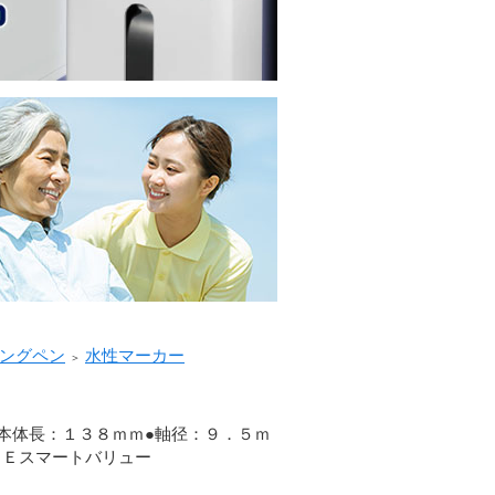
ングペン
水性マーカー
＞
●本体長：１３８ｍｍ●軸径：９．５ｍ
ＵＥスマートバリュー