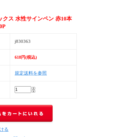
クス 水性サインペン 赤10本
0P
j830363
618円(税込)
規定送料を参照
ける