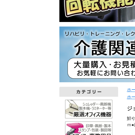
ホ
ホ
ジョ
鮮
ｍ