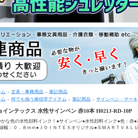
ーム
文具・事務用品
筆記用品
＞
＞
ーム
何でも揃う南信堂アイテム
筆記用品
サインペン・マーキ
＞
＞
＞
インテックス 水性サインペン 赤10本 H021J-RD-10P
やかな色の水性顔料インク！●サインペン●水性顔料インク●色：赤
●線幅：０．８ｍｍ●ＪＯＩＮＴＥＸオリジナル●ＳＭＡＲＴＶＡＬ