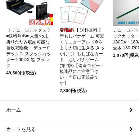
《 デューロデックス 》
【 送料無料 】
デューロデッ
■送料無料■ 人気No,1
新もしバナゲーム 可愛
ックカッター 
折りたたみ収納可能な
くリニューアル《今を
180DX・180
自炊裁断機！ デューロ
より大切に生きる きっ
受木 180-R0
デックス スタックカッ
かけに》もしばなカー
1,070円(税込
ター 200DX 黒 ブラッ
ド もしバナゲーム
ク
(第2版)【偽造コピー・
模造品にご注意下さ
49,500円(税込)
い・当店は正規品で
す】
2,800円(税込)
ホーム
カートを見る