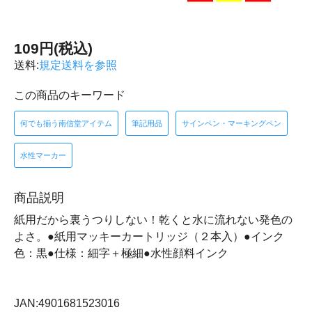
109円(税込)
送料:
規定送料を参照
この商品のキーワード
何でも揃う南信堂アイテム
筆記用品
サインペン・マーキングペン
水性マーカー
商品説明
紙用だから裏うつりしない！乾くと水に流れない発色の
よさ。●紙用マッキーカートリッジ（２本入）●インク
色：黒●仕様：細字＋極細●水性顔料インク
JAN:4901681523016