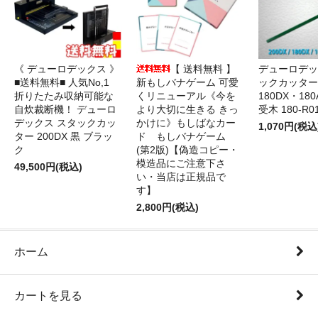
《 デューロデックス 》
【 送料無料 】
デューロデッ
■送料無料■ 人気No,1
新もしバナゲーム 可愛
ックカッター 
折りたたみ収納可能な
くリニューアル《今を
180DX・180
自炊裁断機！ デューロ
より大切に生きる きっ
受木 180-R0
デックス スタックカッ
かけに》もしばなカー
1,070円(税込
ター 200DX 黒 ブラッ
ド もしバナゲーム
ク
(第2版)【偽造コピー・
模造品にご注意下さ
49,500円(税込)
い・当店は正規品で
す】
2,800円(税込)
ホーム
カートを見る