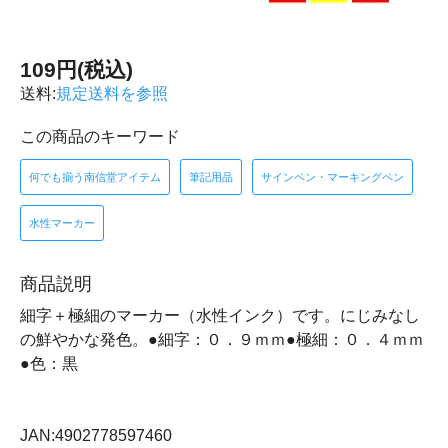
109円(税込)
送料:
規定送料を参照
この商品のキーワード
何でも揃う南信堂アイテム
筆記用品
サインペン・マーキングペン
水性マーカー
商品説明
細字＋極細のマーカー（水性インク）です。にじみなし
の鮮やかな発色。●細字：０．９ｍｍ●極細：０．４ｍｍ
●色：黒
JAN:4902778597460