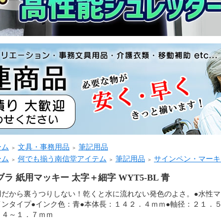
ーム
文具・事務用品
筆記用品
＞
＞
ーム
何でも揃う南信堂アイテム
筆記用品
サインペン・マーキ
＞
＞
＞
ブラ 紙用マッキー 太字＋細字 WYT5-BL 青
用だから裏うつりしない！乾くと水に流れない発色のよさ。●水性マ
インタイプ●インク色：青●本体長：１４２．４ｍｍ●軸径：２１．
．４～１．７ｍｍ