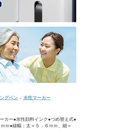
ングペン
水性マーカー
＞
ーカー●水性顔料インク●つめ替え式●
５ｍｍ●線幅：太＝５．６ｍｍ、細＝