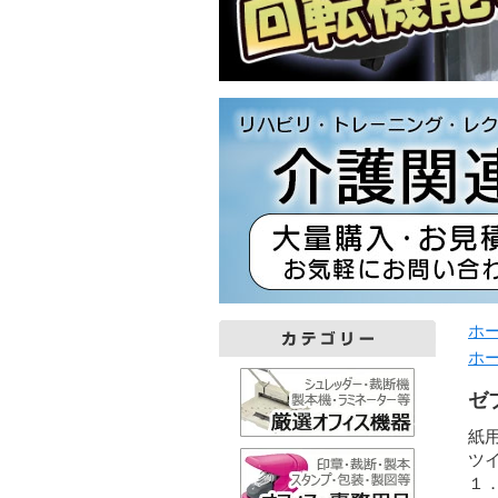
ホ
ホ
ゼ
紙
ツ
１