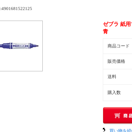
:4901681522125
ゼブラ 紙用
青
商品コード
販売価格
送料
購入数
買い物を続