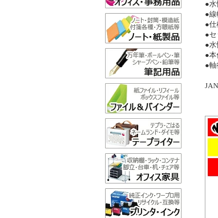
●
●
●
●
●
●
●
JAN