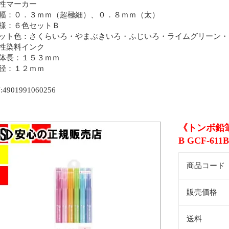
水性マーカー
線幅：０．３ｍｍ（超極細）、０．８ｍｍ（太）
仕様：６色セットＢ
セット色：さくらいろ・やまぶきいろ・ふじいろ・ライムグリーン
水性染料インク
本体長：１５３ｍｍ
軸径：１２ｍｍ
:4901991060256
《トンボ鉛筆
B GCF-611B
商品コード
販売価格
送料