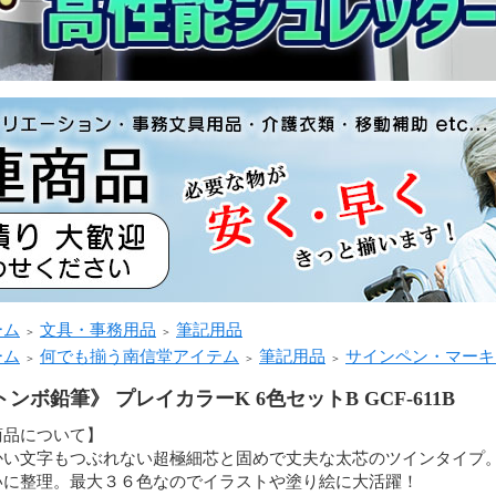
ーム
文具・事務用品
筆記用品
＞
＞
ーム
何でも揃う南信堂アイテム
筆記用品
サインペン・マーキ
＞
＞
＞
トンボ鉛筆》 プレイカラーK 6色セットB GCF-611B
商品について】
かい文字もつぶれない超極細芯と固めで丈夫な太芯のツインタイプ
いに整理。最大３６色なのでイラストや塗り絵に大活躍！