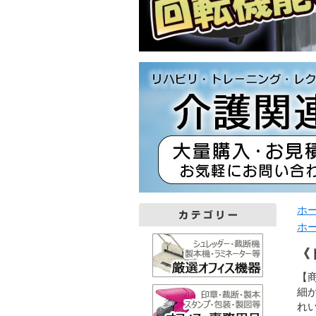
ホ
ホ
《
【
細
れ