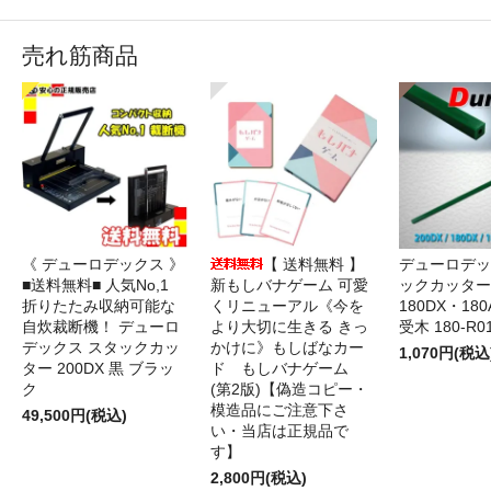
売れ筋商品
《 デューロデックス 》
【 送料無料 】
デューロデッ
■送料無料■ 人気No,1
新もしバナゲーム 可愛
ックカッター 
折りたたみ収納可能な
くリニューアル《今を
180DX・180
自炊裁断機！ デューロ
より大切に生きる きっ
受木 180-R0
デックス スタックカッ
かけに》もしばなカー
1,070円(税込
ター 200DX 黒 ブラッ
ド もしバナゲーム
ク
(第2版)【偽造コピー・
模造品にご注意下さ
49,500円(税込)
い・当店は正規品で
す】
2,800円(税込)