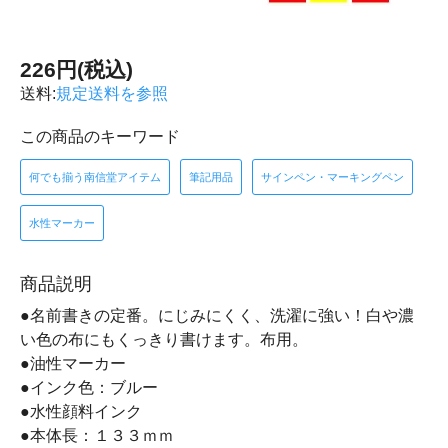
226円(税込)
送料:
規定送料を参照
この商品のキーワード
何でも揃う南信堂アイテム
筆記用品
サインペン・マーキングペン
水性マーカー
商品説明
●名前書きの定番。にじみにくく、洗濯に強い！白や濃
い色の布にもくっきり書けます。布用。
●油性マーカー
●インク色：ブルー
●水性顔料インク
●本体長：１３３ｍｍ