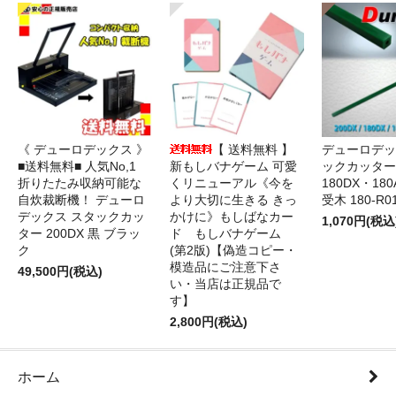
《 デューロデックス 》
【 送料無料 】
デューロデッ
■送料無料■ 人気No,1
新もしバナゲーム 可愛
ックカッター 
折りたたみ収納可能な
くリニューアル《今を
180DX・180
自炊裁断機！ デューロ
より大切に生きる きっ
受木 180-R0
デックス スタックカッ
かけに》もしばなカー
1,070円(税込
ター 200DX 黒 ブラッ
ド もしバナゲーム
ク
(第2版)【偽造コピー・
模造品にご注意下さ
49,500円(税込)
い・当店は正規品で
す】
2,800円(税込)
ホーム