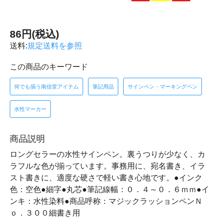
86円(税込)
送料:
規定送料を参照
この商品のキーワード
何でも揃う南信堂アイテム
筆記用品
サインペン・マーキングペン
水性マーカー
商品説明
ロングセラーの水性サインペン。裏うつりが少なく、カ
ラフルな色が揃っています。事務用に、宛名書き、イラ
スト書きに、適度な硬さで軽い書き心地です。●インク
色：空色●細字●丸芯●筆記線幅：０．４～０．６ｍｍ●イ
ンキ：水性染料●商品呼称：マジックラッションペンＮ
ｏ．３００細書き用