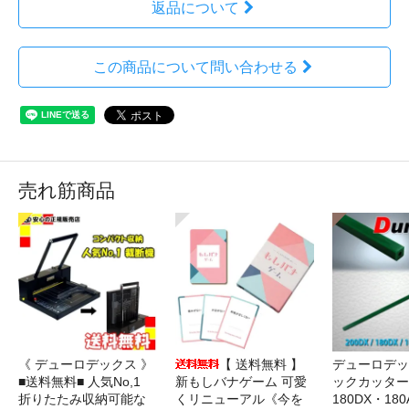
返品について
この商品について問い合わせる
売れ筋商品
《 デューロデックス 》
【 送料無料 】
デューロデッ
■送料無料■ 人気No,1
新もしバナゲーム 可愛
ックカッター 
折りたたみ収納可能な
くリニューアル《今を
180DX・180