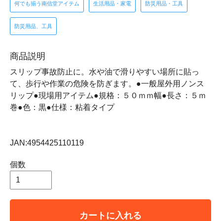
何でも揃う南信堂アイテム
生活用品・家電
防災用品・工具
防災用品、工具
商品説明
スリップ事故防止に。水や油で滑りやすい場所に貼っ
て、歩行や作業の危険を防ぎます。●一般屋外用ノンス
リップ●現場用アイテム●規格：５０ｍｍ幅●長さ：５ｍ
巻●色：黒●仕様：粘着タイプ
JAN:4954425110119
個数
カートに入れる