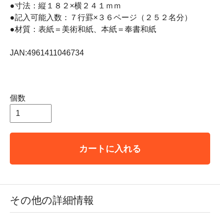
●寸法：縦１８２×横２４１ｍｍ
●記入可能入数：７行罫×３６ページ（２５２名分）
●材質：表紙＝美術和紙、本紙＝奉書和紙
JAN:4961411046734
個数
カートに入れる
その他の詳細情報