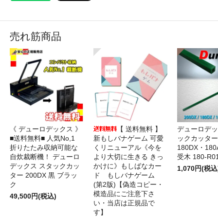
売れ筋商品
《 デューロデックス 》
【 送料無料 】
デューロデッ
■送料無料■ 人気No,1
新もしバナゲーム 可愛
ックカッター 
折りたたみ収納可能な
くリニューアル《今を
180DX・180
自炊裁断機！ デューロ
より大切に生きる きっ
受木 180-R0
デックス スタックカッ
かけに》もしばなカー
1,070円(税込
ター 200DX 黒 ブラッ
ド もしバナゲーム
ク
(第2版)【偽造コピー・
模造品にご注意下さ
49,500円(税込)
い・当店は正規品で
す】