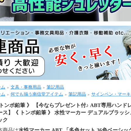
ーム
文具・事務用品
筆記用品
＞
＞
ーム
何でも揃う南信堂アイテム
筆記用品
サインペン・マーキ
＞
＞
＞
 トンボ鉛筆 》 【今ならプレゼント付♪ ABT専用ハンド
ース】《 トンボ鉛筆 》 水性マーカー デュアルブラッシュ
ック
本商品は
水性マーカー ABT 「多色セット 36色ベーシッ