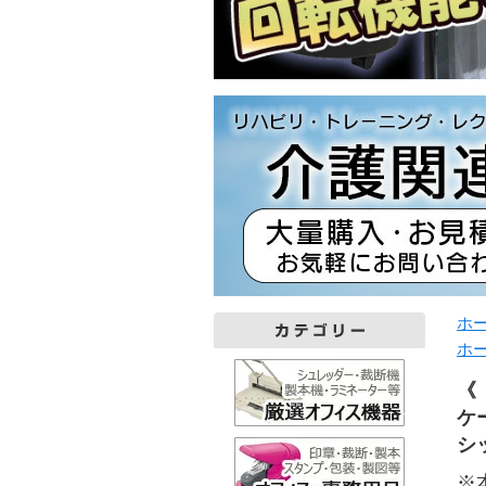
ホ
ホ
《
ケ
シ
※