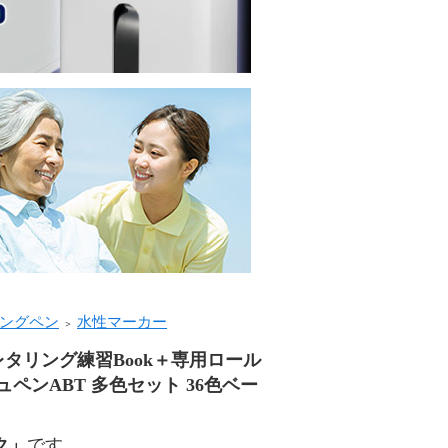
ングペン
水性マーカー
＞
レタリング練習Book＋専用ロール
ペンABT 多色セット 36色ベー
ク」
です。