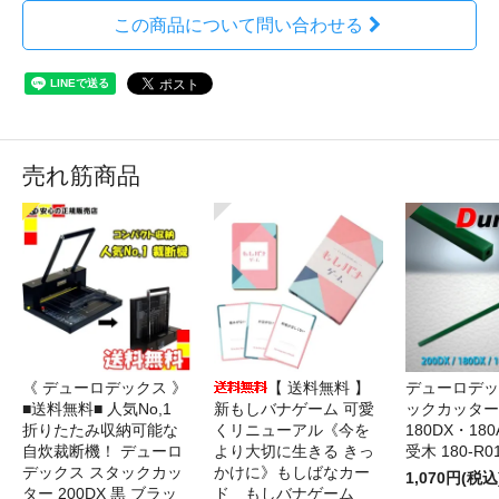
この商品について問い合わせる
売れ筋商品
《 デューロデックス 》
【 送料無料 】
デューロデッ
■送料無料■ 人気No,1
新もしバナゲーム 可愛
ックカッター 
折りたたみ収納可能な
くリニューアル《今を
180DX・180
自炊裁断機！ デューロ
より大切に生きる きっ
受木 180-R0
デックス スタックカッ
かけに》もしばなカー
1,070円(税込
ター 200DX 黒 ブラッ
ド もしバナゲーム