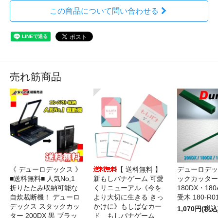
この商品について問い合わせる
売れ筋商品
《 デューロデックス 》
【 送料無料 】
デューロデッ
■送料無料■ 人気No,1
新もしバナゲーム 可愛
ックカッター 
折りたたみ収納可能な
くリニューアル《今を
180DX・180
自炊裁断機！ デューロ
より大切に生きる きっ
受木 180-R0
デックス スタックカッ
かけに》もしばなカー
1,070円(税込
ター 200DX 黒 ブラッ
ド もしバナゲーム