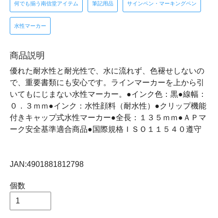
何でも揃う南信堂アイテム
筆記用品
サインペン・マーキングペン
水性マーカー
商品説明
優れた耐水性と耐光性で、水に流れず、色褪せしないの
で、重要書類にも安心です。ラインマーカーを上から引
いてもにじまない水性マーカー。●インク色：黒●線幅：
０．３ｍｍ●インク：水性顔料（耐水性）●クリップ機能
付きキャップ式水性マーカー●全長：１３５ｍｍ●ＡＰマ
ーク安全基準適合商品●国際規格ＩＳＯ１１５４０遵守
JAN:4901881812798
個数