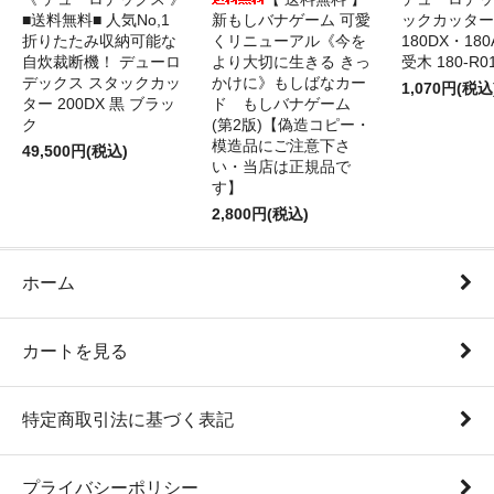
■送料無料■ 人気No,1
新もしバナゲーム 可愛
ックカッター 
折りたたみ収納可能な
くリニューアル《今を
180DX・180
自炊裁断機！ デューロ
より大切に生きる きっ
受木 180-R0
デックス スタックカッ
かけに》もしばなカー
1,070円(税込
ター 200DX 黒 ブラッ
ド もしバナゲーム
ク
(第2版)【偽造コピー・
模造品にご注意下さ
49,500円(税込)
い・当店は正規品で
す】
2,800円(税込)
ホーム
カートを見る
特定商取引法に基づく表記
プライバシーポリシー