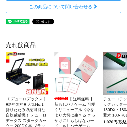
この商品について問い合わせる
売れ筋商品
《 デューロデックス 》
【 送料無料 】
デューロデッ
■送料無料■ 人気No,1
新もしバナゲーム 可愛
ックカッター 
折りたたみ収納可能な
くリニューアル《今を
180DX・180
自炊裁断機！ デューロ
より大切に生きる きっ
受木 180-R0
デックス スタックカッ
かけに》もしばなカー
1,070円(税込
ター 200DX 黒 ブラッ
ド もしバナゲーム