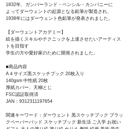
1832年、ガンバーランド・ペンシル・カンパニーに
よってダーウェントの起源となる鉛筆が製造され、
1938年にはダーウェント色鉛筆が発表されました。
【ダーウェントアカデミー】
絵を描くスキルやテクニックを上達させたいアーティス
トを目指す
学生の方や愛好家のために開発されました。
■商品内容
A４サイズ黒スケッチブック 20枚入り
140gsm 中性紙 20枚
厚紙カバー、天糊とじ
FSC認証取得済
JAN：9312311197654
関連キーワード：ダーウェント 黒スケッチブック ブラッ
クペーパーパッド スケッチブック 新生活 ご入学 お祝い
ギフト 大人の塗り絵 塗り絵 ぬりえ 趣味 絵画 美術 学生