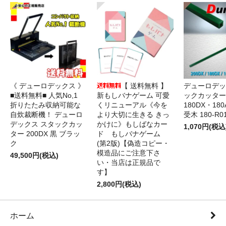
《 デューロデックス 》
【 送料無料 】
デューロデッ
■送料無料■ 人気No,1
新もしバナゲーム 可愛
ックカッター 
折りたたみ収納可能な
くリニューアル《今を
180DX・180
自炊裁断機！ デューロ
より大切に生きる きっ
受木 180-R0
デックス スタックカッ
かけに》もしばなカー
1,070円(税込
ター 200DX 黒 ブラッ
ド もしバナゲーム
ク
(第2版)【偽造コピー・
模造品にご注意下さ
49,500円(税込)
い・当店は正規品で
す】
2,800円(税込)
ホーム