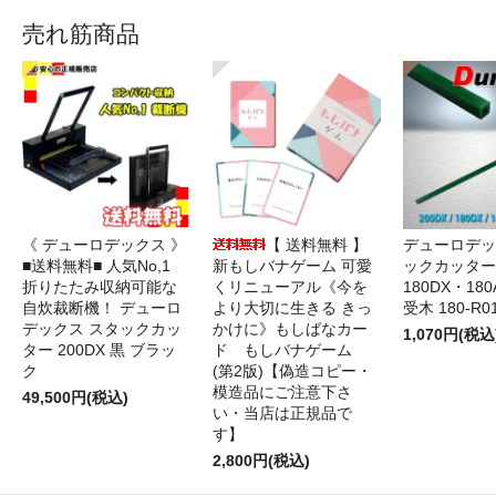
売れ筋商品
《 デューロデックス 》
【 送料無料 】
デューロデッ
■送料無料■ 人気No,1
新もしバナゲーム 可愛
ックカッター 
折りたたみ収納可能な
くリニューアル《今を
180DX・180
自炊裁断機！ デューロ
より大切に生きる きっ
受木 180-R0
デックス スタックカッ
かけに》もしばなカー
1,070円(税込
ター 200DX 黒 ブラッ
ド もしバナゲーム
ク
(第2版)【偽造コピー・
模造品にご注意下さ
49,500円(税込)
い・当店は正規品で
す】
2,800円(税込)