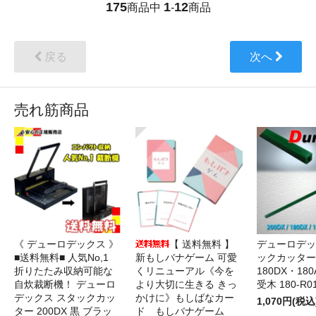
175
1
12
商品中
-
商品
戻る
次へ
売れ筋商品
《 デューロデックス 》
【 送料無料 】
デューロデッ
■送料無料■ 人気No,1
新もしバナゲーム 可愛
ックカッター 
折りたたみ収納可能な
くリニューアル《今を
180DX・180
自炊裁断機！ デューロ
より大切に生きる きっ
受木 180-R0
デックス スタックカッ
かけに》もしばなカー
1,070円(税込
ター 200DX 黒 ブラッ
ド もしバナゲーム