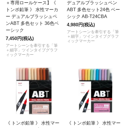
＋専用ロールケース】《
デュアルブラッシュペン
トンボ鉛筆 》 水性マーカ
ABT 多色セット24色 ベー
ー デュアルブラッシュペ
シック AB-T24CBA
ンABT 多色セット 36色ベ
4,980円(税込)
ーシック
アートシーンを牽引する「筆
＋細字」ツインタイプグラフ
7,450円(税込)
ィックマーカー
アートシーンを牽引する「筆
＋細字」ツインタイプグラフ
ィックマーカー
《 トンボ鉛筆 》 水性マー
《 トンボ鉛筆 》 水性マー