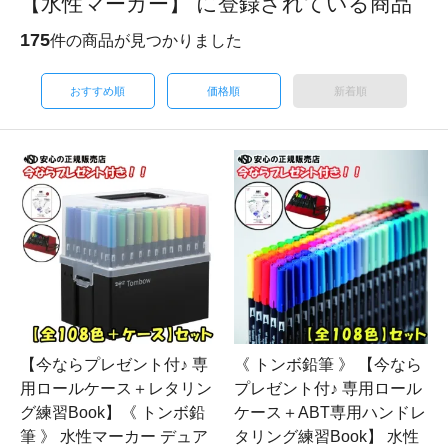
【水性マーカー】 に登録されている商品
175
件の商品が見つかりました
おすすめ順
価格順
新着順
【今ならプレゼント付♪ 専
《 トンボ鉛筆 》 【今なら
用ロールケース＋レタリン
プレゼント付♪ 専用ロール
グ練習Book】《 トンボ鉛
ケース＋ABT専用ハンドレ
筆 》 水性マーカー デュア
タリング練習Book】 水性