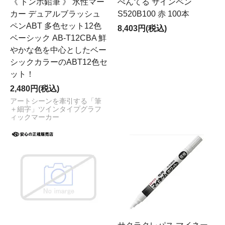
《 トンボ鉛筆 》 水性マー
ぺんてる サインペン
カー デュアルブラッシュ
S520B100 赤 100本
ペンABT 多色セット12色
8,403円(税込)
ベーシック AB-T12CBA 鮮
やかな色を中心としたベー
シックカラーのABT12色セ
ット！
2,480円(税込)
アートシーンを牽引する「筆
＋細字」ツインタイプグラフ
ィックマーカー