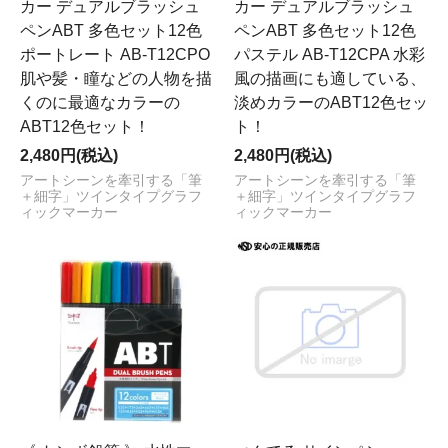
カー デュアルブラッシュ
カー デュアルブラッシュ
ペンABT 多色セット12色
ペンABT 多色セット12色
ポートレート AB-T12CPO
パステル AB-T12CPA 水彩
肌や髪・瞳などの人物を描
風の描画にも適している、
くのに最適なカラーの
淡めカラーのABT12色セッ
ABT12色セット！
ト！
2,480円(税込)
2,480円(税込)
アートシーンを牽引する「筆
アートシーンを牽引する「筆
＋細字」ツインタイプグラフ
＋細字」ツインタイプグラフ
ィックマーカー
ィックマーカー