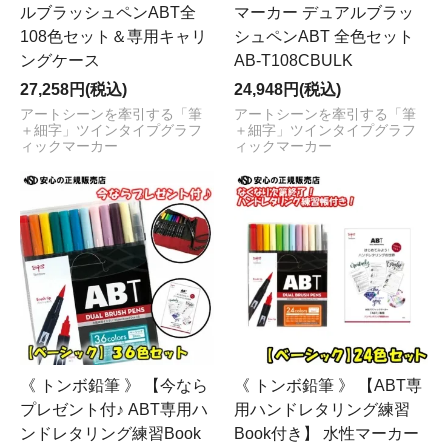
ルブラッシュペンABT全
マーカー デュアルブラッ
108色セット＆専用キャリ
シュペンABT 全色セット
ングケース
AB-T108CBULK
27,258円(税込)
24,948円(税込)
アートシーンを牽引する「筆
アートシーンを牽引する「筆
＋細字」ツインタイプグラフ
＋細字」ツインタイプグラフ
ィックマーカー
ィックマーカー
《 トンボ鉛筆 》 【今なら
《 トンボ鉛筆 》 【ABT専
プレゼント付♪ ABT専用ハ
用ハンドレタリング練習
ンドレタリング練習Book
Book付き】 水性マーカー