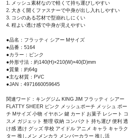
1. メッシュ素材なので軽くて持ち運びしやすい
2. 大きく開くファスナーで中身が出し入れしやすい
3. コシのある芯材で型崩れしにくい
4. 程よい透け感で中身が見えやすい
●品名：フラッティ シアー Mサイズ
●品番：5164
●カラー：ピンク
●外形寸法：約140(H)×210(W)×40(D)mm
●質量：約64g
●主な材質：PVC
●JAN：4971660059645
関連ワード：キングジム KING JIM フラッティ シアー
FLATTY SHEER ピンク メッシュポーチ メッシュ ポー
チ Mサイズ 小物 イヤホン 鍵 カード お菓子 レシート コ
スメ ガジェット 整理 収納 コンパクト 持ち運び 便利 透
け感 透け グッズ 学校 アイドル アニメ キャラ キャラク
ター 推しメン メンカラ メンバーカラー 推し活