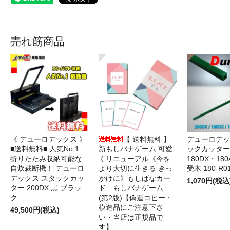
売れ筋商品
《 デューロデックス 》
【 送料無料 】
デューロデッ
■送料無料■ 人気No,1
新もしバナゲーム 可愛
ックカッター 
折りたたみ収納可能な
くリニューアル《今を
180DX・180
自炊裁断機！ デューロ
より大切に生きる きっ
受木 180-R0
デックス スタックカッ
かけに》もしばなカー
1,070円(税込
ター 200DX 黒 ブラッ
ド もしバナゲーム
ク
(第2版)【偽造コピー・
模造品にご注意下さ
49,500円(税込)
い・当店は正規品で
す】