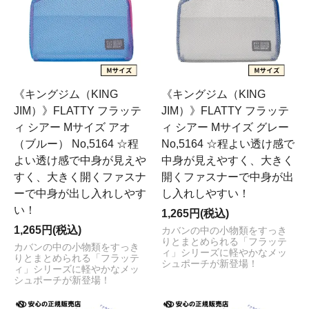
《キングジム（KING
《キングジム（KING
JIM）》FLATTY フラッテ
JIM）》FLATTY フラッテ
ィ シアー Mサイズ アオ
ィ シアー Mサイズ グレー
（ブルー） No,5164 ☆程
No,5164 ☆程よい透け感で
よい透け感で中身が見えや
中身が見えやすく、大きく
すく、大きく開くファスナ
開くファスナーで中身が出
ーで中身が出し入れしやす
し入れしやすい！
い！
1,265円(税込)
1,265円(税込)
カバンの中の小物類をすっき
りとまとめられる「フラッテ
カバンの中の小物類をすっき
ィ」シリーズに軽やかなメッ
りとまとめられる「フラッテ
シュポーチが新登場！
ィ」シリーズに軽やかなメッ
シュポーチが新登場！