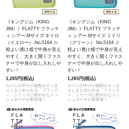
《キングジム（KING
《キングジム（KING
JIM）》FLATTY フラッテ
JIM）》FLATTY フラッテ
ィ シアー Mサイズ キイロ
ィ シアー Mサイズ ミドリ
（イエロー） No,5164 ☆
（グリーン） No,5164 ☆
程よい透け感で中身が見え
程よい透け感で中身が見え
やすく、大きく開くファス
やすく、大きく開くファス
ナーで中身が出し入れしや
ナーで中身が出し入れしや
すい！
すい！
1,265円(税込)
1,265円(税込)
カバンの中の小物類をすっき
カバンの中の小物類をすっき
りとまとめられる「フラッテ
りとまとめられる「フラッテ
ィ」シリーズに軽やかなメッ
ィ」シリーズに軽やかなメッ
シュポーチが新登場！
シュポーチが新登場！