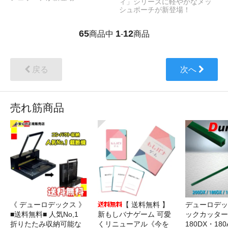
ィ」シリーズに軽やかなメッ
シュポーチが新登場！
65
1
12
商品中
-
商品
戻る
次へ
売れ筋商品
《 デューロデックス 》
【 送料無料 】
デューロデッ
■送料無料■ 人気No,1
新もしバナゲーム 可愛
ックカッター 
折りたたみ収納可能な
くリニューアル《今を
180DX・180