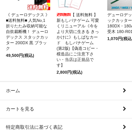
《 デューロデックス 》
【 送料無料 】
デューロデッ
■送料無料■ 人気No,1
新もしバナゲーム 可愛
ックカッター 
折りたたみ収納可能な
くリニューアル《今を
180DX・180
自炊裁断機！ デューロ
より大切に生きる きっ
受木 180-R0
デックス スタックカッ
かけに》もしばなカー
1,070円(税込
ター 200DX 黒 ブラッ
ド もしバナゲーム
ク
(第2版)【偽造コピー・
模造品にご注意下さ
49,500円(税込)
い・当店は正規品で
す】
2,800円(税込)
ホーム
カートを見る
特定商取引法に基づく表記